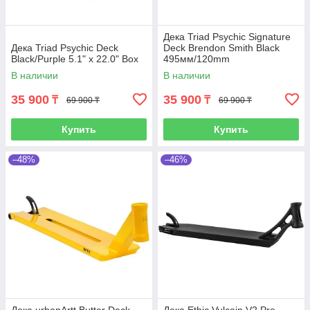
Дека Triad Psychic Signature
Дека Triad Psychic Deck
Deck Brendon Smith Black
Black/Purple 5.1" x 22.0" Box
495мм/120mm
В наличии
В наличии
35 900
35 900
₸
₸
69 900 ₸
69 900 ₸
Купить
Купить
–48%
–46%