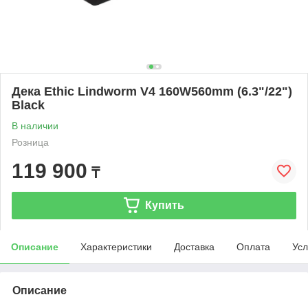
Дека Ethic Lindworm V4 160W560mm (6.3"/22")
Black
В наличии
Розница
119 900
₸
Купить
Описание
Характеристики
Доставка
Оплата
Усл
Описание