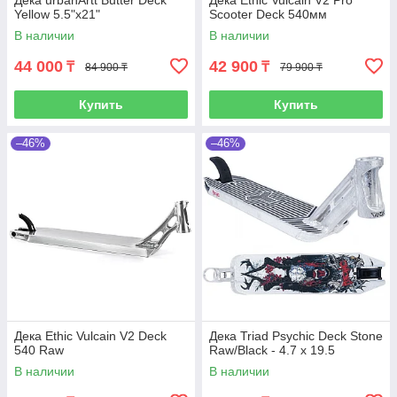
Дека urbanArtt Butter Deck
Дека Ethic Vulcain V2 Pro
Yellow 5.5"x21"
Scooter Deck 540мм
В наличии
В наличии
44 000
42 900
₸
₸
84 900 ₸
79 900 ₸
Купить
Купить
–46%
–46%
Дека Ethic Vulcain V2 Deck
Дека Triad Psychic Deck Stone
540 Raw
Raw/Black - 4.7 x 19.5
В наличии
В наличии