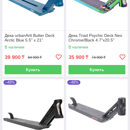
Дека urbanArtt Butter Deck
Дека Triad Psychic Deck Neo
Arctic Blue 5.5" x 21"
Chrome/Black 4.7"x20.5"
В наличии
В наличии
39 900
35 900
₸
₸
84 900 ₸
74 900 ₸
Купить
Купить
–49%
–49%