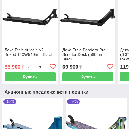
Дека Ethic Vulcain V2
Дека Ethic Pandora Pro
Дека
Boxed 140W540mm Black
Scooter Deck (560mm -
(6.3
Black)
RA
55 900
69 900
119
₸
₸
79 900 ₸
Купить
Купить
Акционные предложения и новинки
–53%
–52%