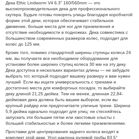
Дека Ethic Lindworm V4 6.3" 160/560mm — это
высокопроизводительная дека для профессионального
скутера. Будьте готовы покорять улицы благодаря коробчатой
​​форме этой деки, которая обеспечивает стабильное
движение, больше места для ног для приземления и
отсутствие необходимости в подножках. Дека совместима с
большинством современных размеров колес, подходит для
колес до 125 мм.
Кроме того, помимо стандартной ширины ступицы колеса 24
мм, вы получаете все необходимое оборудование для
установки более широких ступиц колеса 30 мм на эту деку.
Дека доступна в нескольких вариантах длины — не забудьте
выбрать тот, который подходит вашему размеру и вам нужен
лучший. Если вы ищете универсальность с трюками и
достаточно места для комфортных посадок, то выбирайте
деку длиной 21,25 дюйма. Тем не менее, длинная 22,84-
дюймовая дека должна быть вашим выбором, если вы
крупный райдер или предпочитаете уличные трюки. Ширина
5,9 дюйма идеально подходит для улиц: не стесняйтесь
запускать эти большие пятки или хвостовые хлысты с
большей стабильностью и более легкими приземлениями.
Проставки для центрирования заднего колеса входят в
комплект этой деки. Угол наклона рулевой трубы 83,5°