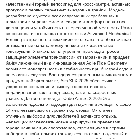
качественный горный велосипед для кросс-кантри, активных
прогулок и первых серьезных выездов на трейлы. Модель
разработана с учетом всех современных требований к
геометрии и управляемости, сохраняя комфорт на долгих
дистанциях и устойчивость на пересеченной местности.Рама
велосипеда изготовлена по технологии Advanced Mechanical
Forming из прочного алюминиевого сплава, что обеспечивает
оптимальный баланс между легкостью и жесткостью
конструкции. Уникальная внутренняя прокладка тросов
защищает элементы трансмиссии от загрязнений и придает
байку лаконичный вид.Инновационная Agile Ride Geometry
повышает маневренность и стабильность при быстрой езде и
на сложных спусках. Благодаря современным компонентам и
продуманной эргономике, Aim SLX 2025 обеспечивает
уверенное сцепление и высокую эффективность
педалирования как на подъемах, так и на скоростных
участках.Для кого подойдет Cube Aim SLX 2025Этот
велосипед идеально подходит для мужчин и женщин старше
14 лет, независимо от уровня подготовки. Он станет
отличным выбором для: любителей активного отдыха,
желающих исследовать новые маршруты за пределами
города,начинающих спортсменов, стремящихся к первым
победам в любительских гонках,всех, кто ищет надежный и