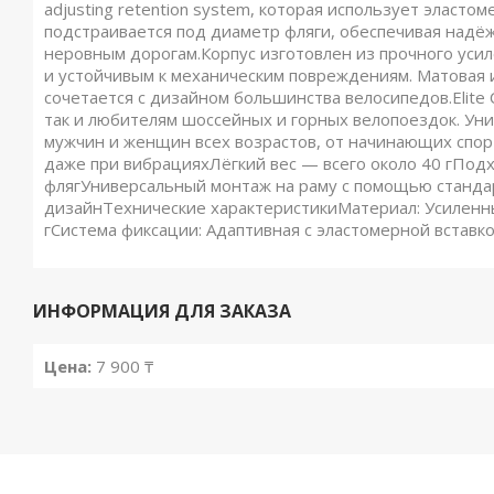
adjusting retention system, которая использует эласто
подстраивается под диаметр фляги, обеспечивая надёж
неровным дорогам.Корпус изготовлен из прочного уси
и устойчивым к механическим повреждениям. Матовая 
сочетается с дизайном большинства велосипедов.Elite
так и любителям шоссейных и горных велопоездок. Ун
мужчин и женщин всех возрастов, от начинающих спо
даже при вибрацияхЛёгкий вес — всего около 40 гПод
флягУниверсальный монтаж на раму с помощью станда
дизайнТехнические характеристикиМатериал: Усиленн
гСистема фиксации: Адаптивная с эластомерной вставк
ИНФОРМАЦИЯ ДЛЯ ЗАКАЗА
Цена:
7 900 ₸