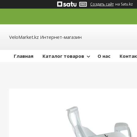
Создать сайт
на Satu.kz
VeloMarket.kz Интернет-магазин
Главная
Каталог товаров
О нас
Конта