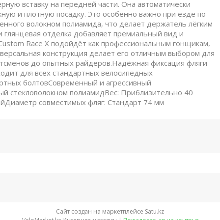
мерную вставку на передней части. Она автоматически
ную и плотную посадку. Это особенно важно при езде по
ленного волокном полиамида, что делает держатель лёгким
и глянцевая отделка добавляет премиальный вид и
 Custom Race X подойдёт как профессиональным гонщикам,
иверсальная конструкция делает его отличным выбором для
ртсменов до опытных райдеров.Надёжная фиксация фляги
ходит для всех стандартных велосипедных
ртных болтовСовременный и агрессивный
ый стекловолокном полиамидВес: Приблизительно 40
ойДиаметр совместимых фляг: Стандарт 74 мм
Сайт создан на маркетплейсе
Satu.kz