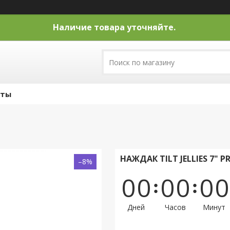
Наличие товара уточняйте.
кты
НАЖДАК TILT JELLIES 7" P
–8%
0
0
0
0
0
0
Дней
Часов
Минут