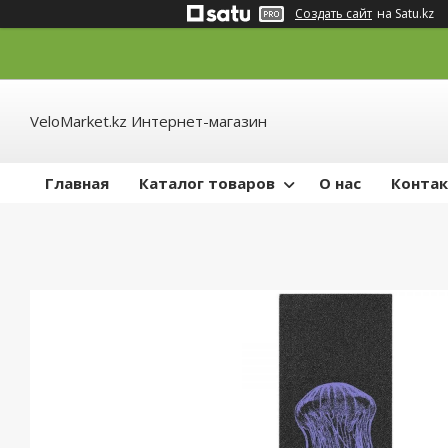
Создать сайт
на Satu.kz
VeloMarket.kz Интернет-магазин
Главная
Каталог товаров
О нас
Конта