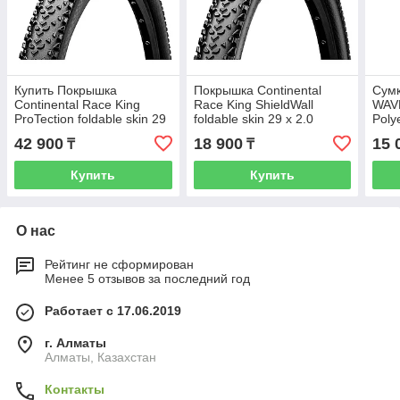
Купить Покрышка
Покрышка Continental
Сумк
Continental Race King
Race King ShieldWall
WAV
ProTection foldable skin 29
foldable skin 29 x 2.0
Poly
x 2.20
x 17
42 900
18 900
15 
₸
₸
Купить
Купить
О нас
Рейтинг не сформирован
Менее 5 отзывов за последний год
Работает с 17.06.2019
г. Алматы
Алматы, Казахстан
Контакты