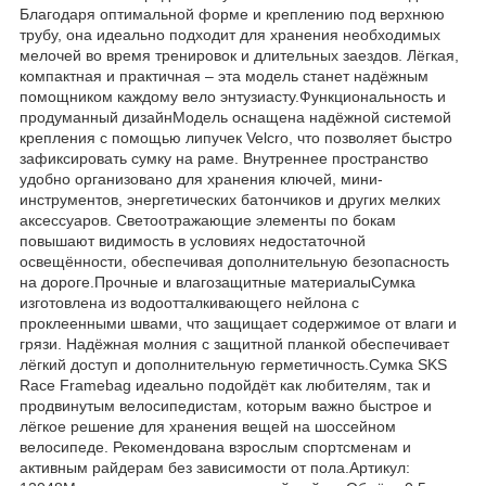
Благодаря оптимальной форме и креплению под верхнюю
трубу, она идеально подходит для хранения необходимых
мелочей во время тренировок и длительных заездов. Лёгкая,
компактная и практичная – эта модель станет надёжным
помощником каждому вело энтузиасту.Функциональность и
продуманный дизайнМодель оснащена надёжной системой
крепления с помощью липучек Velcro, что позволяет быстро
зафиксировать сумку на раме. Внутреннее пространство
удобно организовано для хранения ключей, мини-
инструментов, энергетических батончиков и других мелких
аксессуаров. Светоотражающие элементы по бокам
повышают видимость в условиях недостаточной
освещённости, обеспечивая дополнительную безопасность
на дороге.Прочные и влагозащитные материалыСумка
изготовлена из водоотталкивающего нейлона с
проклеенными швами, что защищает содержимое от влаги и
грязи. Надёжная молния с защитной планкой обеспечивает
лёгкий доступ и дополнительную герметичность.Сумка SKS
Race Framebag идеально подойдёт как любителям, так и
продвинутым велосипедистам, которым важно быстрое и
лёгкое решение для хранения вещей на шоссейном
велосипеде. Рекомендована взрослым спортсменам и
активным райдерам без зависимости от пола.Артикул: