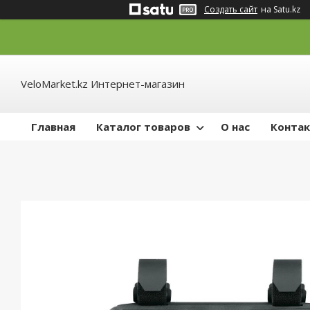
Создать сайт
на Satu.kz
VeloMarket.kz Интернет-магазин
Главная
Каталог товаров
О нас
Конта