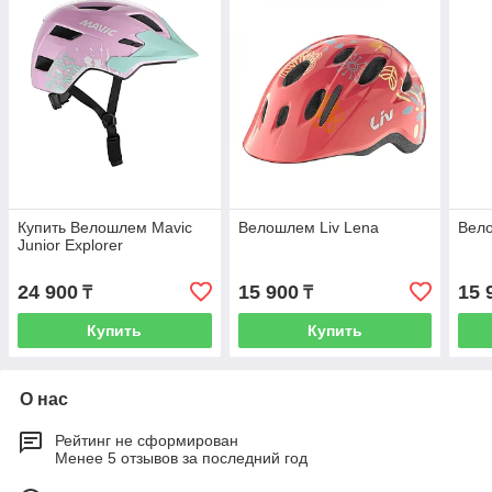
Купить Велошлем Mavic
Велошлем Liv Lena
Вело
Junior Explorer
24 900
15 900
15 
₸
₸
Купить
Купить
О нас
Рейтинг не сформирован
Менее 5 отзывов за последний год