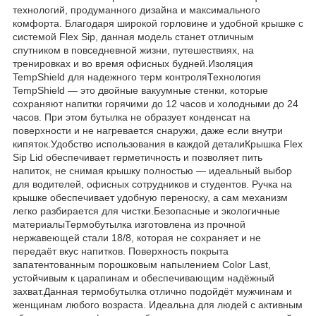
технологий, продуманного дизайна и максимального
комфорта. Благодаря широкой горловине и удобной крышке с
системой Flex Sip, данная модель станет отличным
спутником в повседневной жизни, путешествиях, на
тренировках и во время офисных будней.Изоляция
TempShield для надежного терм контроляТехнология
TempShield — это двойные вакуумные стенки, которые
сохраняют напитки горячими до 12 часов и холодными до 24
часов. При этом бутылка не образует конденсат на
поверхности и не нагревается снаружи, даже если внутри
кипяток.Удобство использования в каждой деталиКрышка Flex
Sip Lid обеспечивает герметичность и позволяет пить
напиток, не снимая крышку полностью — идеальный выбор
для водителей, офисных сотрудников и студентов. Ручка на
крышке обеспечивает удобную переноску, а сам механизм
легко разбирается для чистки.Безопасные и экологичные
материалыТермобутылка изготовлена из прочной
нержавеющей стали 18/8, которая не сохраняет и не
передаёт вкус напитков. Поверхность покрыта
запатентованным порошковым напылением Color Last,
устойчивым к царапинам и обеспечивающим надёжный
захват.Данная термобутылка отлично подойдёт мужчинам и
женщинам любого возраста. Идеальна для людей с активным