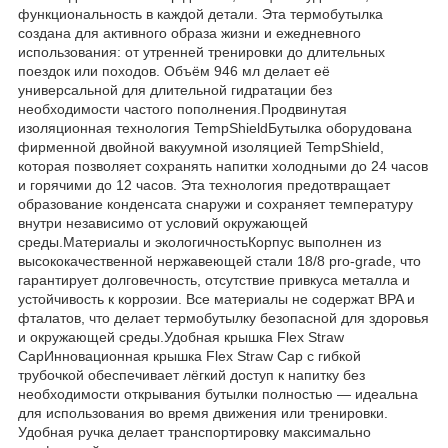
функциональность в каждой детали. Эта термобутылка
создана для активного образа жизни и ежедневного
использования: от утренней тренировки до длительных
поездок или походов. Объём 946 мл делает её
универсальной для длительной гидратации без
необходимости частого пополнения.Продвинутая
изоляционная технология TempShieldБутылка оборудована
фирменной двойной вакуумной изоляцией TempShield,
которая позволяет сохранять напитки холодными до 24 часов
и горячими до 12 часов. Эта технология предотвращает
образование конденсата снаружи и сохраняет температуру
внутри независимо от условий окружающей
среды.Материалы и экологичностьКорпус выполнен из
высококачественной нержавеющей стали 18/8 pro-grade, что
гарантирует долговечность, отсутствие привкуса металла и
устойчивость к коррозии. Все материалы не содержат BPA и
фталатов, что делает термобутылку безопасной для здоровья
и окружающей среды.Удобная крышка Flex Straw
CapИнновационная крышка Flex Straw Cap с гибкой
трубочкой обеспечивает лёгкий доступ к напитку без
необходимости открывания бутылки полностью — идеальна
для использования во время движения или тренировки.
Удобная ручка делает транспортировку максимально