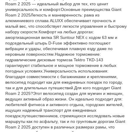
Roam 2 2025 — идеальный выбор для тех, кто ценит
универсальность и комфорт.Основные преимущества Giant
Roam 2 2025Легкость и маневренность: рама из
алюминиевого сплава ALUXX обеспечивает прочность и
малый вес, что способствует легкости управления и быстрому
набору скорости.Комфорт на любых дорогах:
амортизационная вилка SR Suntour NEX с ходом 63 мм и
подседельный штырь D-Fuse эффективно поглощают
вибрации и удары, обеспечивая плавную езду даже по
неровным поверхностям.Надежное торможение:
гидравлические дисковые тормоза Tektro TKD-143
гарантируют стабильное и мощное торможение в любых
погодных условиях.Универсальность использования:
благодаря совместимости с багажниками и креплениями,
велосипед подходит как для ежедневных поездок по городу,
так и для длительных путешествий.Для кого подходит Giant
Roam 2 2025?Этот велосипед создан для мужчин и женщин,
ведущих активный образ жизни. Он идеально подходит для:
любителей фитнеса и активного отдыха, городских жителей,
ищущих надежный транспорт для ежедневных
поездок;путешественников, стремящихся исследовать новые
маршруты как по асфальту, так и по грунтовым дорогам.Giant
Roam 2 2025 доступен в различных размерах рамы, что