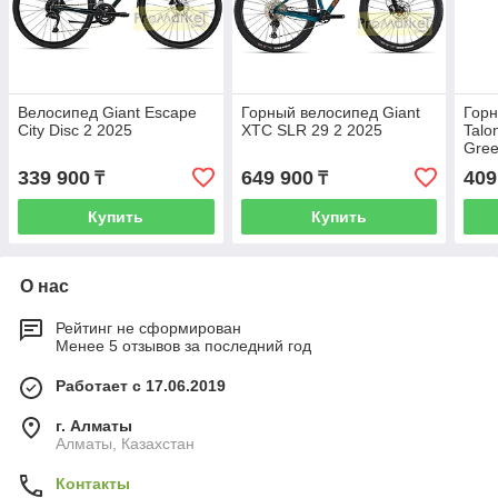
Велосипед Giant Escape
Горный велосипед Giant
Горн
City Disc 2 2025
XTC SLR 29 2 2025
Talo
Gre
339 900
649 900
409
₸
₸
Купить
Купить
О нас
Рейтинг не сформирован
Менее 5 отзывов за последний год
Работает с 17.06.2019
г. Алматы
Алматы, Казахстан
Контакты