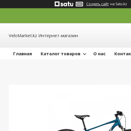
Создать сайт
на Satu.kz
VeloMarket.kz Интернет-магазин
Главная
Каталог товаров
О нас
Конта