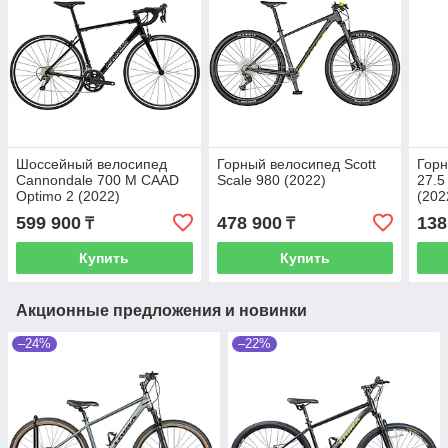
Шоссейный велосипед
Горный велосипед Scott
Горн
Cannondale 700 M CAAD
Scale 980 (2022)
27.5
Optimo 2 (2022)
(202
599 900
478 900
138
₸
₸
Купить
Купить
Акционные предложения и новинки
–24%
–22%