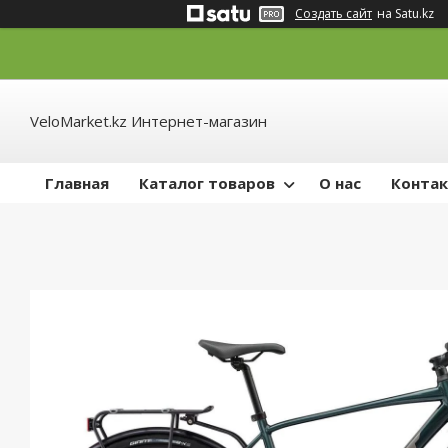
Создать сайт
на Satu.kz
VeloMarket.kz Интернет-магазин
Главная
Каталог товаров
О нас
Конта