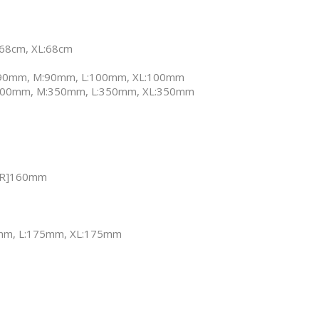
:68cm, XL:68cm
 S:90mm, M:90mm, L:100mm, XL:100mm
S:300mm, M:350mm, L:350mm, XL:350mm
 [R]160mm
0mm, L:175mm, XL:175mm