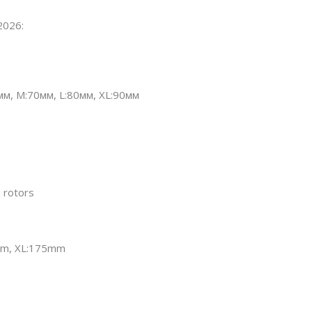
2026:
0мм, M:70мм, L:80мм, XL:90мм
 rotors
mm, XL:175mm