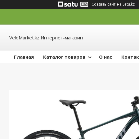
Создать сайт
на Satu.kz
VeloMarket.kz Интернет-магазин
Главная
Каталог товаров
О нас
Конта