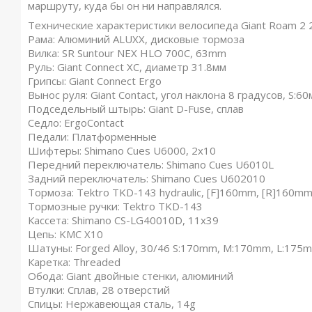
маршруту, куда бы он ни направлялся.
Технические характеристики велосипеда Giant Roam 2 
Рама: Алюминий ALUXX, дисковые тормоза
Вилка: SR Suntour NEX HLO 700C, 63mm
Руль: Giant Connect XC, диаметр 31.8мм
Грипсы: Giant Connect Ergo
Вынос руля: Giant Contact, угол наклона 8 градусов, S:6
Подседельный штырь: Giant D-Fuse, сплав
Седло: ErgoContact
Педали: Платформенные
Шифтеры: Shimano Cues U6000, 2x10
Передний переключатель: Shimano Cues U6010L
Задний переключатель: Shimano Cues U602010
Тормоза: Tektro TKD-143 hydraulic, [F]160mm, [R]160mm
Тормозные ручки: Tektro TKD-143
Кассета: Shimano CS-LG40010D, 11x39
Цепь: KMC X10
Шатуны: Forged Alloy, 30/46 S:170mm, M:170mm, L:175
Каретка: Threaded
Обода: Giant двойные стенки, алюминий
Втулки: Сплав, 28 отверстий
Спицы: Нержавеющая сталь, 14g