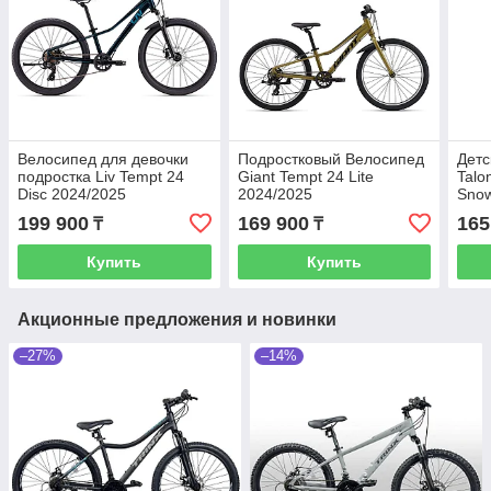
Велосипед для девочки
Подростковый Велосипед
Детс
подростка Liv Tempt 24
Giant Tempt 24 Lite
Talo
Disc 2024/2025
2024/2025
Snow
199 900
169 900
165
₸
₸
Купить
Купить
Акционные предложения и новинки
–27%
–14%