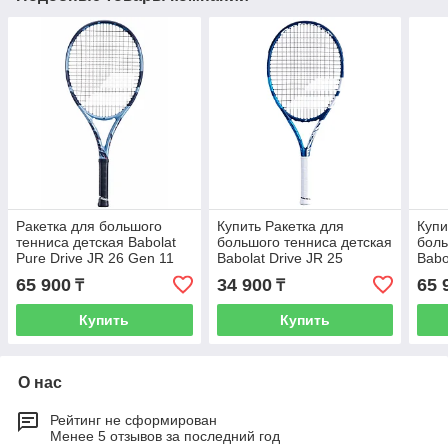
Ракетка для большого
Купить Ракетка для
Купи
тенниса детская Babolat
большого тенниса детская
боль
Pure Drive JR 26 Gen 11
Babolat Drive JR 25
Babo
str W
Gen 
65 900
34 900
65 
₸
₸
Купить
Купить
О нас
Рейтинг не сформирован
Менее 5 отзывов за последний год