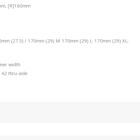
0mm, [R]160mm
0mm (27.5) / 170mm (29) M: 170mm (29) L: 170mm (29) XL:
nner width
142 thru-axle