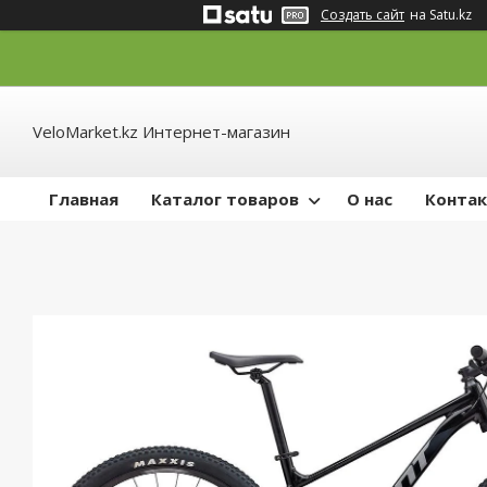
Создать сайт
на Satu.kz
VeloMarket.kz Интернет-магазин
Главная
Каталог товаров
О нас
Конта