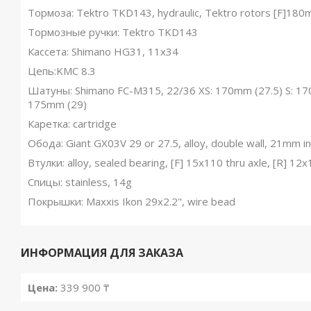
Тормоза: Tektro TKD143, hydraulic, Tektro rotors [F]18
Тормозные ручки: Tektro TKD143
Кассета: Shimano HG31, 11x34
Цепь:KMC 8.3
Шатуны: Shimano FC-M315, 22/36 XS: 170mm (27.5) S: 17
175mm (29)
Каретка: cartridge
Обода: Giant GX03V 29 or 27.5, alloy, double wall, 21mm i
Втулки: alloy, sealed bearing, [F] 15x110 thru axle, [R] 12x
Спицы: stainless, 14g
Покрышки: Maxxis Ikon 29x2.2", wire bead
ИНФОРМАЦИЯ ДЛЯ ЗАКАЗА
Цена:
339 900 ₸