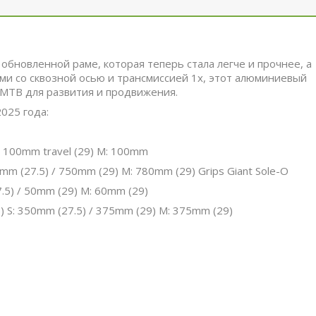
обновленной раме, которая теперь стала легче и прочнее, а
ми со сквозной осью и трансмиссией 1x, этот алюминиевый
MTB для развития и продвижения.
025 года:
XS: 100mm travel (29) M: 100mm
90mm (27.5) / 750mm (29) M: 780mm (29) Grips Giant Sole-O
7.5) / 50mm (29) M: 60mm (29)
) S: 350mm (27.5) / 375mm (29) M: 375mm (29)