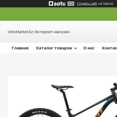
Создать сайт
на Satu.kz
VeloMarket.kz Интернет-магазин
Главная
Каталог товаров
О нас
Конта