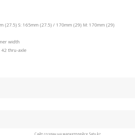
mm (27.5) S: 165mm (27.5) / 170mm (29) M: 170mm (29)
nner width
142 thru-axle
Сайт создан на маркетплейсе
Satu.kz