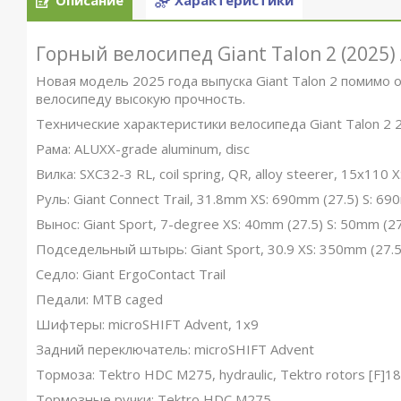
Описание
Характеристики
Горный велосипед Giant Talon 2 (2025)
Новая модель 2025 года выпуска Giant Talon 2 помимо 
велосипеду высокую прочность.
Технические характеристики велосипеда Giant Talon 2 2
Рама: ALUXX-grade aluminum, disc
Вилка: SXC32-3 RL, coil spring, QR, alloy steerer, 15x110 
Руль: Giant Connect Trail, 31.8mm XS: 690mm (27.5) S: 6
Вынос: Giant Sport, 7-degree XS: 40mm (27.5) S: 50mm (2
Подседельный штырь: Giant Sport, 30.9 XS: 350mm (27.5
Седло: Giant ErgoContact Trail
Педали: MTB caged
Шифтеры: microSHIFT Advent, 1x9
Задний переключатель: microSHIFT Advent
Тормоза: Tektro HDC M275, hydraulic, Tektro rotors [F
Тормозные ручки: Tektro HDC M275