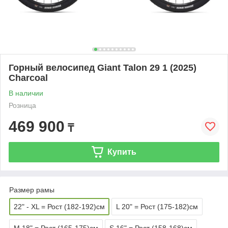
Горный велосипед Giant Talon 29 1 (2025)
Charcoal
В наличии
Розница
469 900
₸
Купить
Размер рамы
22" - XL = Рост (182-192)см
L 20" = Рост (175-182)см
M 18" = Рост (165-175)см
S 16" = Рост (158-168)см