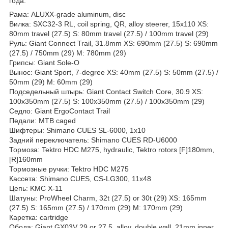
года:
Рама: ALUXX-grade aluminum, disc
Вилка: SXC32-3 RL, coil spring, QR, alloy steerer, 15x110 XS:
80mm travel (27.5) S: 80mm travel (27.5) / 100mm travel (29)
Руль: Giant Connect Trail, 31.8mm XS: 690mm (27.5) S: 690mm
(27.5) / 750mm (29) M: 780mm (29)
Грипсы: Giant Sole-O
Вынос: Giant Sport, 7-degree XS: 40mm (27.5) S: 50mm (27.5) /
50mm (29) M: 60mm (29)
Подседельный штырь: Giant Contact Switch Core, 30.9 XS:
100x350mm (27.5) S: 100x350mm (27.5) / 100x350mm (29)
Седло: Giant ErgoContact Trail
Педали: MTB caged
Шифтеры: Shimano CUES SL-6000, 1x10
Задний переключатель: Shimano CUES RD-U6000
Тормоза: Tektro HDC M275, hydraulic, Tektro rotors [F]180mm,
[R]160mm
Тормозные ручки: Tektro HDC M275
Кассета: Shimano CUES, CS-LG300, 11x48
Цепь: KMC X-11
Шатуны: ProWheel Charm, 32t (27.5) or 30t (29) XS: 165mm
(27.5) S: 165mm (27.5) / 170mm (29) M: 170mm (29)
Каретка: cartridge
Обода: Giant GX03V 29 or 27.5, alloy, double wall, 21mm inner