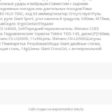
рожные удары и вибрации.Совместим с задними
ежедневных поездок или длительных походов.Рама:
EX HLO 700C, ход 63 ммАмортизатор: ОтсутствуетРуль:
 руля: Giant Sport, угол наклона 8 градусов, S:60мм, M:70мм,
лавСедло: ErgoContactПедали:
S U4000, 2x9Передний переключатель: Shimano CUES
 Гидравлические тормоза Tektro TKD-143, диски [F]160мм,
imano CS-LG3009, 11x36Цепь: Shimano CN-LG500Шатуны:
L:175ммКаретка: РезьбоваяОбода: Giant двойные стенки,
ая сталь, 14gШины: Giant CrossCut, с антипрокольной
Сайт создан на маркетплейсе
Satu.kz