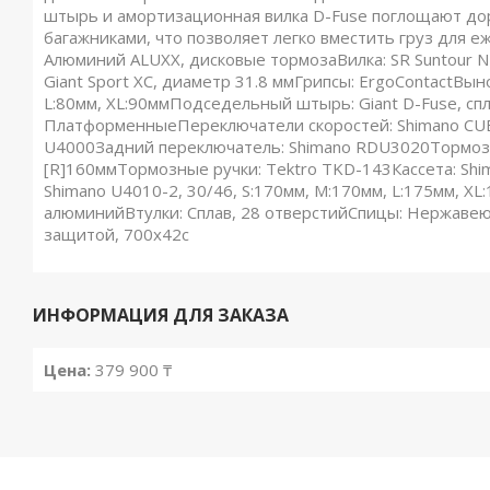
штырь и амортизационная вилка D-Fuse поглощают до
багажниками, что позволяет легко вместить груз для 
Алюминий ALUXX, дисковые тормозаВилка: SR Suntour N
Giant Sport XC, диаметр 31.8 ммГрипсы: ErgoContactВынос
L:80мм, XL:90ммПодседельный штырь: Giant D-Fuse, сп
ПлатформенныеПереключатели скоростей: Shimano CUE
U4000Задний переключатель: Shimano RDU3020Тормоза:
[R]160ммТормозные ручки: Tektro TKD-143Кассета: Sh
Shimano U4010-2, 30/46, S:170мм, M:170мм, L:175мм, X
алюминийВтулки: Сплав, 28 отверстийСпицы: Нержавеющ
защитой, 700x42c
ИНФОРМАЦИЯ ДЛЯ ЗАКАЗА
Цена:
379 900 ₸