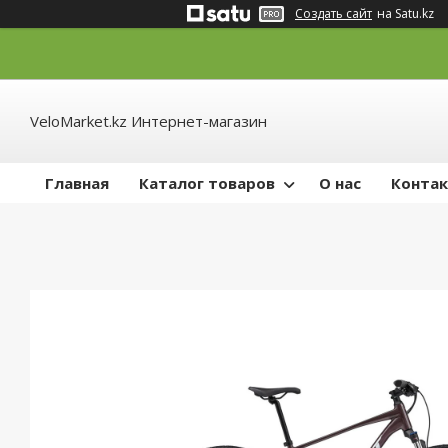
Создать сайт
на Satu.kz
VeloMarket.kz Интернет-магазин
Главная
Каталог товаров
О нас
Конта