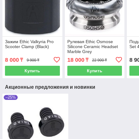
Зажим Ethic Valkyria Pro
Рулевая Ethic Osmose
Подш
Scooter Clamp (Black)
Silicone Ceramic Headset
Set 
Marble Grey
8 000
18 000
8 9
₸
₸
9 900 ₸
22 900 ₸
Купить
Купить
Акционные предложения и новинки
–25%