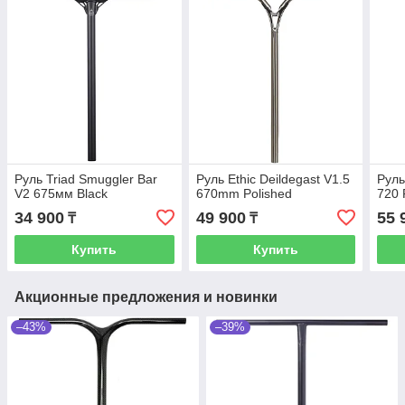
Руль Triad Smuggler Bar
Руль Ethic Deildegast V1.5
Руль
V2 675мм Black
670mm Polished
720
34 900
49 900
55 
₸
₸
Купить
Купить
Акционные предложения и новинки
–43%
–39%