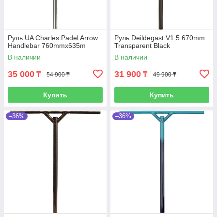
Руль UA Charles Padel Arrow
Руль Deildegast V1.5 670mm
Handlebar 760mmx635m
Transparent Black
В наличии
В наличии
35 000
31 900
₸
₸
54 900 ₸
49 900 ₸
Купить
Купить
–36%
–36%