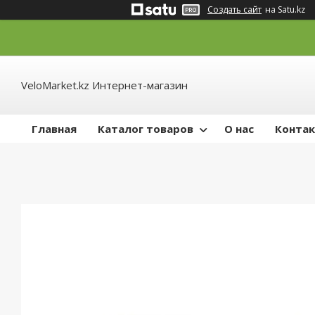
Создать сайт
на Satu.kz
VeloMarket.kz Интернет-магазин
Главная
Каталог товаров
О нас
Конта