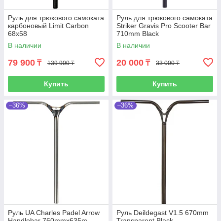
Руль для трюкового самоката
Руль для трюкового самоката
карбоновый Limit Carbon
Striker Gravis Pro Scooter Bar
68x58
710mm Black
В наличии
В наличии
79 900
20 000
₸
₸
139 900 ₸
33 000 ₸
Купить
Купить
–36%
–36%
Руль UA Charles Padel Arrow
Руль Deildegast V1.5 670mm
Handlebar 760mmx635m
Transparent Black