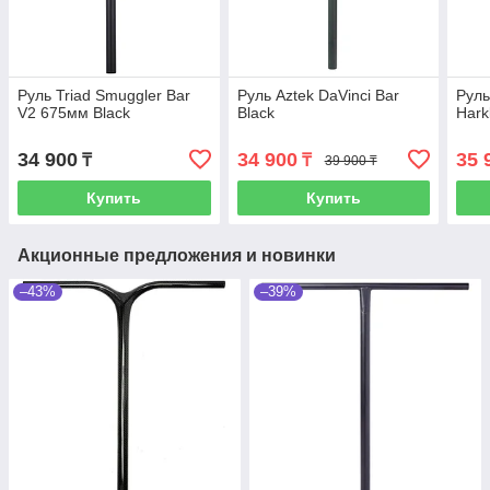
Руль Triad Smuggler Bar
Руль Aztek DaVinci Bar
Руль
V2 675мм Black
Black
Hark
34 900
34 900
35 
₸
₸
39 900 ₸
Купить
Купить
Акционные предложения и новинки
–43%
–39%