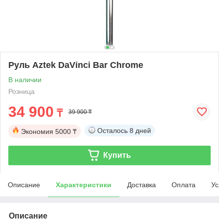
Руль Aztek DaVinci Bar Chrome
В наличии
Розница
34 900
₸
39 900 ₸
Осталось
8 дней
Экономия
5000 ₸
Купить
Описание
Характеристики
Доставка
Оплата
Ус
Описание