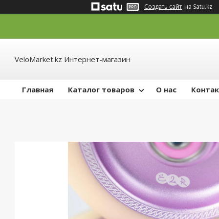
Создать сайт
на Satu.kz
VeloMarket.kz Интернет-магазин
Главная
Каталог товаров
О нас
Конта