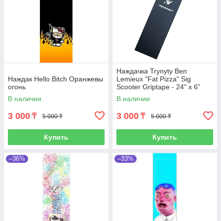
Наждачка Trynyty Ben
Наждак Hello Bitch Оранжевы
Lemieux "Fat Pizza" Sig
огонь
Scooter Griptape - 24" x 6"
В наличии
В наличии
3 000
3 000
₸
₸
5 000 ₸
5 000 ₸
Купить
Купить
–36%
–33%