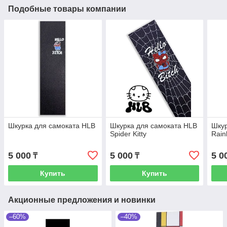
Подобные товары компании
Шкурка для самоката HLB
Шкурка для самоката HLB
Шкур
Spider Kitty
Rain
5 000
5 000
5 0
₸
₸
Купить
Купить
Акционные предложения и новинки
–60%
–40%