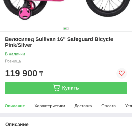
Велосипед Sullivan 16" Safeguard Bicycle
Pink/Silver
В наличии
Розница
119 900
₸
Купить
Описание
Характеристики
Доставка
Оплата
Усл
Описание