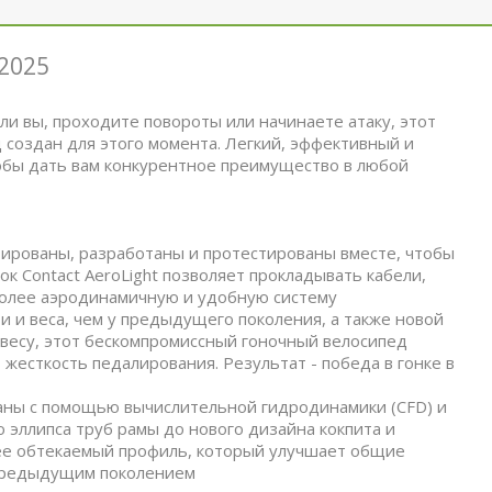
 2025
ли вы, проходите повороты или начинаете атаку, этот
создан для этого момента. Легкий, эффективный и
тобы дать вам конкурентное преимущество в любой
ктированы, разработаны и протестированы вместе, чтобы
к Contact AeroLight позволяет прокладывать кабели,
более аэродинамичную и удобную систему
 и веса, чем у предыдущего поколения, а также новой
есу, этот бескомпромиссный гоночный велосипед
жесткость педалирования. Результат - победа в гонке в
аны с помощью вычислительной гидродинамики (CFD) и
 эллипса труб рамы до нового дизайна кокпита и
лее обтекаемый профиль, который улучшает общие
 предыдущим поколением