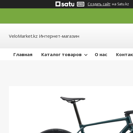
Создать сайт
на Satu.kz
VeloMarket.kz Интернет-магазин
Главная
Каталог товаров
О нас
Конта