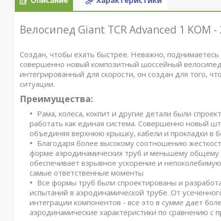
Описание
Характеристики
Велосипед Giant TCR Advanced 1 KOM -
Создан, чтобы ехать быстрее. Неважно, поднимаетесь 
совершенно новый композитный шоссейный велосипед 
интегрированный для скорости, он создан для того, ч
ситуации.
Преимущества:
Рама, колеса, кокпит и другие детали были спрое
работать как единая система. Совершенно новый што
объединяя верхнюю крышку, кабели и прокладки в 
Благодаря более высокому соотношению жесткости
форме аэродинамических труб и меньшему общему в
обеспечивает взрывное ускорение и непоколебимую 
самые ответственные моменты
Все формы труб были спроектированы и разработ
испытаний в аэродинамической трубе. От усеченного
интеграции компонентов - все это в сумме дает бо
аэродинамические характеристики по сравнению с