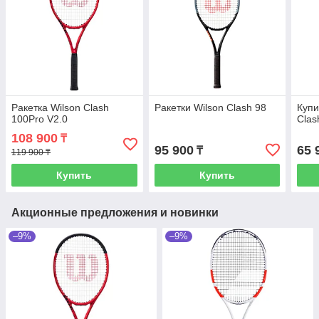
Ракетка Wilson Clash
Ракетки Wilson Clash 98
Купи
100Pro V2.0
Clas
108 900
₸
95 900
65 
₸
119 900 ₸
Купить
Купить
Акционные предложения и новинки
–9%
–9%