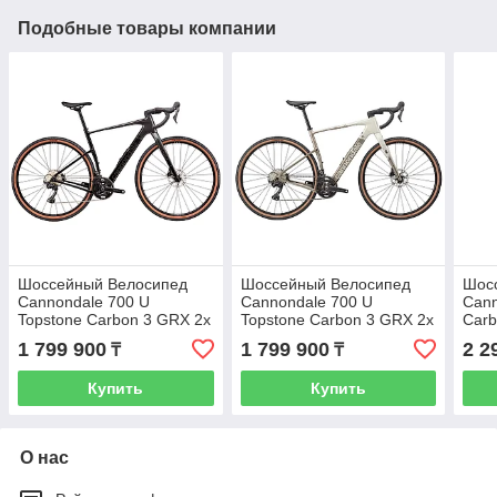
Подобные товары компании
Шоссейный Велосипед
Шоссейный Велосипед
Шос
Cannondale 700 U
Cannondale 700 U
Cann
Topstone Carbon 3 GRX 2x
Topstone Carbon 3 GRX 2x
Carb
- 2025
2025 Chalk
(202
1 799 900
1 799 900
2 2
₸
₸
Купить
Купить
О нас