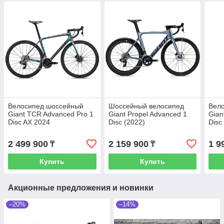
Велосипед шоссейный
Шоссейный велосипед
Вел
Giant TCR Advanced Pro 1
Giant Propel Advanced 1
Gian
Disc AX 2024
Disc (2022)
Disc
2 499 900
2 159 900
1 9
₸
₸
Купить
Купить
Акционные предложения и новинки
–20%
–14%