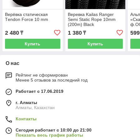
Верёвка статическая
Веревка Kailas Ranger
Альп
Тendon Force 10 mm
Semi Static Rope 10mm
«Ска
(200m) Black
ф.О
2 480
1 380
599
₸
₸
Купить
Купить
О нас
Рейтинг не сформирован
Менее 5 отзывов за последний год
Работает с 17.06.2019
г. Алматы
Алматы, Казахстан
Контакты
Сегодня работает с 10:00 до 21:00
Показать весь график работы