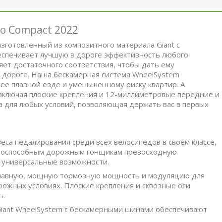
ro Compact 2022
зготовленный из композитного материала Giant с
еспечивает лучшую в дороге эффективность любого
ляет достаточного соответствия, чтобы дать ему
 дороге. Наша бескамерная система WheelSystem
ее плавной езде и уменьшенному риску квартир. А
 включая плоские крепления и 12-миллиметровые передние и
а для любых условий, позволяющая держать вас в первых
еса педалирования среди всех велосипедов в своем классе,
ентоспособным дорожным гонщикам превосходную
и универсальные возможности.
плавную, мощную тормозную мощность и модуляцию для
ожных условиях. Плоские крепления и сквозные оси
ь.
 Giant WheelSystem с бескамерными шинами обеспечивают