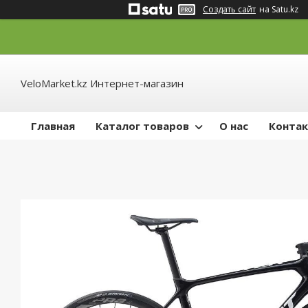
Создать сайт
на Satu.kz
VeloMarket.kz Интернет-магазин
Главная
Каталог товаров
О нас
Конта