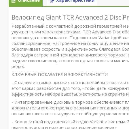
Описание
Характеристики
Велосипед Giant TCR Advanced 2 Disc P
Разработанный с компактной дорожной геометрией и и
улучшенными характеристиками, TCR Advanced Disc об
велосипеда в своем классе. Подлокотник Variant добав
сбалансированное, настроенное на гонку ощущение на
обеспечивает скорость и эффективность благодаря бол
благодаря встроенной технологии дискового тормоза,
задние сквозные оси, это всепогодная гоночная машин
рядах.
КЛЮЧЕВЫЕ ПОКАЗАТЕЛИ ЭФФЕКТИВНОСТИ:
- С одним из самых высоких соотношений жесткости и в
этот каркас разработан для того, чтобы дать конкур
эффективность набора высоты, жесткость на спринте 
- Интегрированные дисковые тормоза обеспечивают 
дополнительного контроля в различных погодных и дор
повышают жесткость и улучшают общую управляемост
- Композитный подседельный седло Variant и система
плавность хода и низкое сопротивление качению.