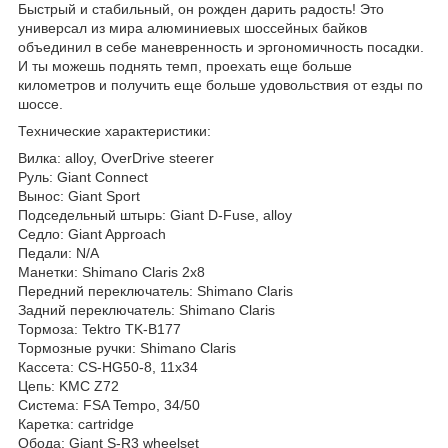
Быстрый и стабильный, он рожден дарить радость! Это
универсал из мира алюминиевых шоссейных байков
объединил в себе маневренность и эргономичность посадки.
И ты можешь поднять темп, проехать еще больше
километров и получить еще больше удовольствия от езды по
шоссе.
Технические характеристики:
Вилка: alloy, OverDrive steerer
Руль: Giant Connect
Вынос: Giant Sport
Подседельный штырь: Giant D-Fuse, alloy
Седло: Giant Approach
Педали: N/A
Манетки: Shimano Claris 2x8
Передний переключатель: Shimano Claris
Задний переключатель: Shimano Claris
Тормоза: Tektro TK-B177
Тормозные ручки: Shimano Claris
Кассета: CS-HG50-8, 11x34
Цепь: KMC Z72
Система: FSA Tempo, 34/50
Каретка: cartridge
Обода: Giant S-R3 wheelset