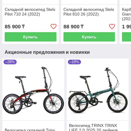
Складной велосипед Stels
Складной велосипед Stels
Кар
Pilot 710 24 (2022)
Pilot 810 26 (2022)
Gian
(202
85 900
88 900
1 9
₸
₸
Купить
Купить
Акционные предложения и новинки
–28%
–18%
Велосипед TRINX TRINX
Велосипед складной Trinx
LIFE 2.0 2025 20 дюймов