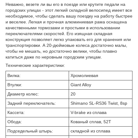
Неважно, везете ли вы его в поезде или крутите педали на
городских улицах - этот легкий складной велосипед имеет все
необходимое, чтобы сделать вашу поездку на работу быстрее
и веселее. Легкая и прочная алюминиевая рама оснащена
качественными тормозами и простыми в использовании
переключателями скоростей. Его изящная складная
конструкция позволяет легко упаковать его для хранения или
транспортировки. А 20-дюймовые колеса достаточно малы,
чтобы не мешать, но достаточно велики, чтобы плавно
катиться даже по неровным городским улицам.
Технические характеристики:
Вилка:
Хромолиевая
Втулки:
Giant Alloy
Диаметр колес:
20
Задний переключатель:
Shimano SL-RS36 Twist, 8sp
Кассета:
V-brake из сплава
Обода:
Кованый сплав, 52T
Подседельный штырь:
складной из сплава