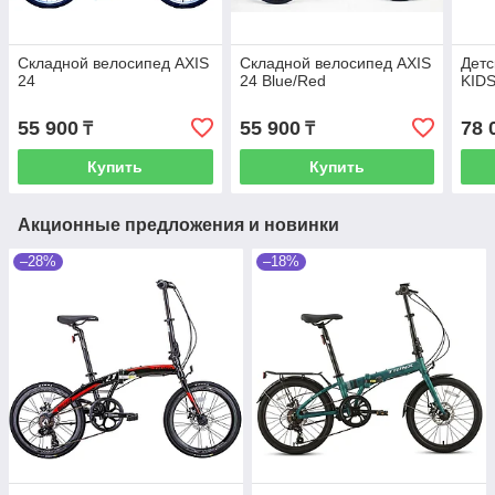
Складной велосипед AXIS
Складной велосипед AXIS
Детс
24
24 Blue/Red
KIDS
55 900
55 900
78 
₸
₸
Купить
Купить
Акционные предложения и новинки
–28%
–18%