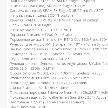
Задний переключатель
: SRAM NX Eagle 12 Speed
Шифтеры (манетки)
: SRAM SX Eagle Trigger
Система (шатуны):
SRAM SX Eagle DUB 55mm CL / 32T
Направляющая цепи:
SCOTT custom
Каретка:
RAM DUB PF 92 MTB Wide / shell 41x92mm
Цепь:
SRAM CN SX Eagle
Кассета:
SRAM SX-PG1210 / 11-50 T
Тормоза:
Shimano MT200 Disc Brake
Тормозные диски:
Shimano SM-RT10 CL / 180/F and 160/
Руль:
Syncros Alloy 6061 T shape Flat / 9° / 740mm Syncr
Вынос
: Syncros Alloy 6061 oversized 31.8mm / 1 1/8" / 6°
Подседельный штырь:
Syncros / 31.6x400mm
Седло
: Syncros Belcarra Regular 2.5
Рулевая колонка
: Syncros - Acros Angle adjust & Cable R
ZS56/28.6 – ZS56/40 MTB
Обода:
Syncros X-30SE / 32H / 30mm Tubeless ready
Втулка передняя
: Formula CL-811 / 15x110mm
Втулка задняя
: Formula CL-3248 / 12x148mm
Спицы
: Stainless Black 15G / 1.8mm
Покрышка передняя:
Schwalbe Smart Sam 29x2.35" / Activ
Покрышка задняя
: Schwalbe Smart Sam 29x2.35" / Active 
Вес товара:
12,5 кг (бескамерный вариант)
Макс. нагрузка
128 кг