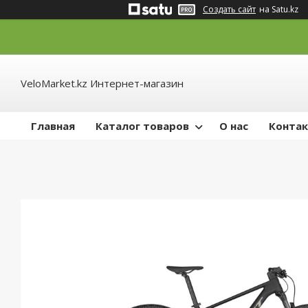
Создать сайт
на Satu.kz
VeloMarket.kz Интернет-магазин
Главная
Каталог товаров
О нас
Конта