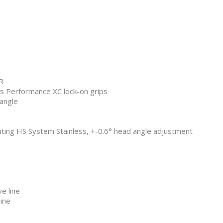
R
os Performance XC lock-on grips
 angle
outing HS System Stainless, +-0.6° head angle adjustment
e line
line