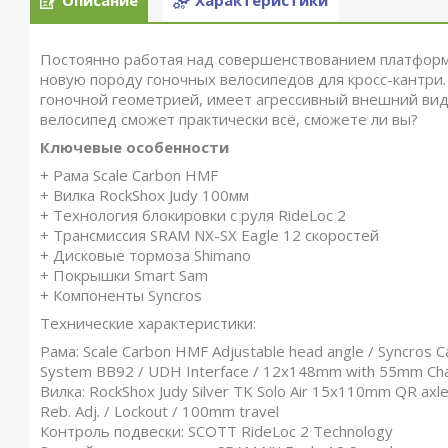
Описание
Характеристики
Постоянно работая над совершенствованием платформ
новую породу гоночных велосипедов для кросс-кантри.
гоночной геометрией, имеет агрессивный внешний вид 
велосипед сможет практически всё, сможете ли вы?
Ключевые особенности
+ Рама Scale Carbon HMF
+ Вилка RockShox Judy 100мм
+ Технология блокировки с руля RideLoc 2
+ Трансмиссия SRAM NX-SX Eagle 12 скоростей
+ Дисковые тормоза Shimano
+ Покрышки Smart Sam
+ Компоненты Syncros
Технические характеристики:
Рама:
Scale Carbon HMF Adjustable head angle / Syncros 
System BB92 / UDH Interface / 12x148mm with 55mm Chai
Вилка:
RockShox Judy Silver TK Solo Air 15x110mm QR axl
Reb. Adj. / Lockout / 100mm travel
Контроль подвески
: SCOTT RideLoc 2 Technology