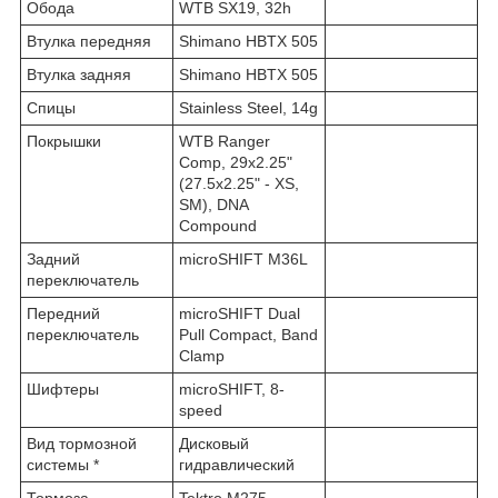
Обода
WTB SX19, 32h
Втулка передняя
Shimano HBTX 505
Втулка задняя
Shimano HBTX 505
Спицы
Stainless Steel, 14g
Покрышки
WTB Ranger
Comp, 29x2.25"
(27.5x2.25" - XS,
SM), DNA
Compound
Задний
microSHIFT M36L
переключатель
Передний
microSHIFT Dual
переключатель
Pull Compact, Band
Clamp
Шифтеры
microSHIFT, 8-
speed
Вид тормозной
Дисковый
системы *
гидравлический
Тормоза
Tektro M275