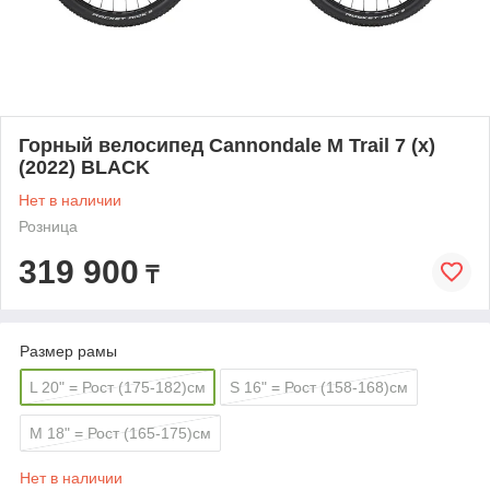
Горный велосипед Cannondale M Trail 7 (x)
(2022) BLACK
Нет в наличии
Розница
319 900
₸
Размер рамы
L 20" = Рост (175-182)см
S 16" = Рост (158-168)см
M 18" = Рост (165-175)см
Нет в наличии