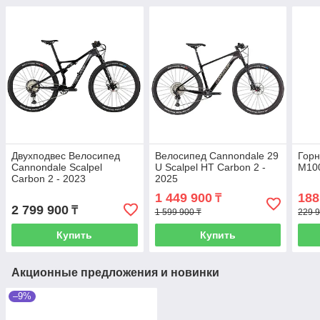
Двухподвес Велосипед
Велосипед Cannondale 29
Горн
Cannondale Scalpel
U Scalpel HT Carbon 2 -
M100
Carbon 2 - 2023
2025
1 449 900
188
₸
2 799 900
₸
1 599 900 ₸
229 9
Купить
Купить
Акционные предложения и новинки
–9%