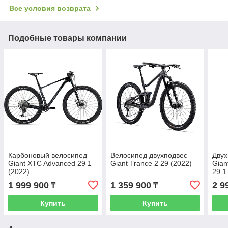
Все условия возврата
Подобные товары компании
Карбоновый велосипед
Велосипед двухподвес
Двух
Giant XTC Advanced 29 1
Giant Trance 2 29 (2022)
Gian
(2022)
29 1
1 999 900
1 359 900
2 9
₸
₸
Купить
Купить