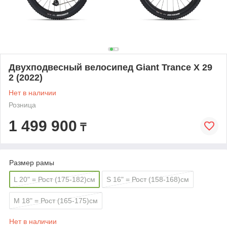
Двухподвесный велосипед Giant Trance X 29
2 (2022)
Нет в наличии
Розница
1 499 900
₸
Размер рамы
L 20" = Рост (175-182)см
S 16" = Рост (158-168)см
M 18" = Рост (165-175)см
Нет в наличии