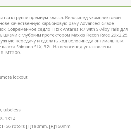
сится к группе премиум-класса. Велосипед укомплектован
нове качественную карбоновую раму Advanced-Grade
Современное седло Fi'zi:k Antares R7 with S-Alloy rails для
шками с глубоким протектором Maxxis Recon Race 29x2.25.
нужную передачу и сделать ход велосипеда оптимальным.
класса Shimano SLX, 32t. На велосипед установлены
BR-MT500.
emote lockout
, tubeless
X, 1x12
RT-56 rotors [F]180mm, [R]160mm