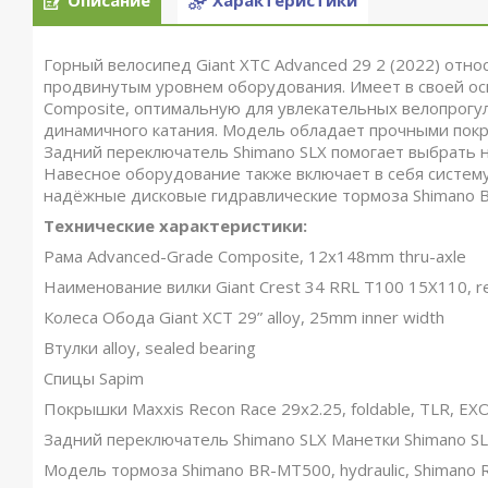
Описание
Характеристики
Горный велосипед Giant XTC Advanced 29 2 (2022) отно
продвинутым уровнем оборудования. Имеет в своей ос
Composite, оптимальную для увлекательных велопрогулок. 
динамичного катания. Модель обладает прочными покры
Задний переключатель Shimano SLX помогает выбрать 
Навесное оборудование также включает в себя систему 
надёжные дисковые гидравлические тормоза Shimano 
Технические характеристики:
Рама Advanced-Grade Composite, 12x148mm thru-axle
Наименование вилки Giant Crest 34 RRL T100 15X110, r
Колеса Обода Giant XCT 29” alloy, 25mm inner width
Втулки alloy, sealed bearing
Спицы Sapim
Покрышки Maxxis Recon Race 29x2.25, foldable, TLR, EXO
Задний переключатель Shimano SLX Манетки Shimano SL
Модель тормоза Shimano BR-MT500, hydraulic, Shimano 