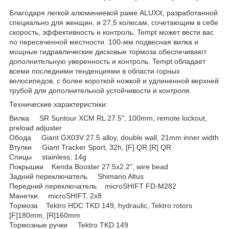
Благодаря легкой алюминиевой раме ALUXX, разработанной
специально для женщин, и 27,5 колесам, сочетающим в себе
скорость, эффективность и контроль, Tempt может вести вас
по пересеченной местности. 100-мм подвесная вилка и
мощные гидравлические дисковые тормоза обеспечивают
дополнительную уверенность и контроль. Tempt обладает
всеми последними тенденциями в области горных
велосипедов, с более короткой ножкой и удлиненной верхней
трубой для дополнительной устойчивости и контроля.
Технические характеристики:
Вилка SR Suntour XCM RL 27.5", 100mm, remote lockout,
preload adjuster
Обода Giant GX03V 27.5 alloy, double wall, 21mm inner width
Втулки Giant Tracker Sport, 32h, [F] QR [R] QR
Спицы stainless, 14g
Покрышки Kenda Booster 27.5x2.2", wire bead
Задний переключатель Shimano Altus
Передний переключатель microSHIFT FD-M282
Манетки microSHIFT, 2x8
Тормоза Tektro HDC TKD 149, hydraulic, Tektro rotors
[F]180mm, [R]160mm
Тормозные ручки Tektro TKD 149