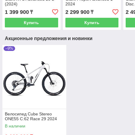
(2024)
2024
Disc
1 399 900
2 299 900
2 4
₸
₸
Купить
Купить
Акционные предложения и новинки
–9%
Велосипед Cube Stereo
ONE55 C:62 Race 29 2024
В наличии