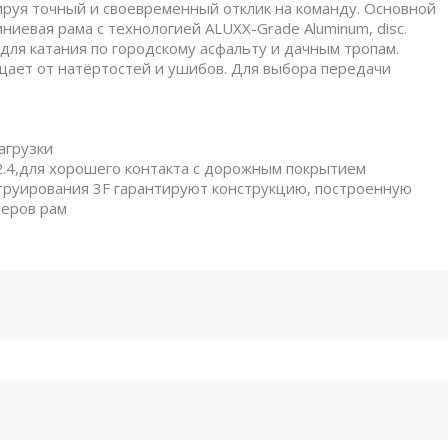
тируя точный и своевременный отклик на команду. Основной
иевая рама с технологией ALUXX-Grade Aluminum, disc.
я катания по городскому асфальту и дачным тропам.
ищает от натёртостей и ушибов. Для выбора передачи
агрузки
.4,для хорошего контакта с дорожным покрытием
труирования 3F гарантируют конструкцию, построенную
меров рам