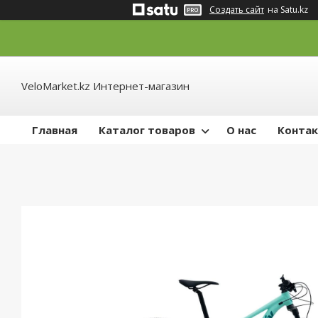
Создать сайт
на Satu.kz
VeloMarket.kz Интернет-магазин
Главная
Каталог товаров
О нас
Конта