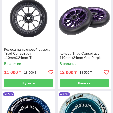
Колеса на трюковой самокат
Triad Conspiracy
Колеса Triad Conspiracy
110mmX24mm Ti
110mmx24mm Ano Purple
В наличии
В наличии
11 000
12 000
₸
₸
18 500 ₸
18 500 ₸
Купить
Купить
–35%
–35%