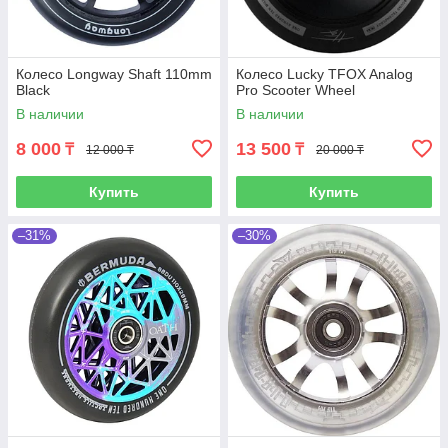
Колесо Longway Shaft 110mm
Колесо Lucky TFOX Analog
Black
Pro Scooter Wheel
В наличии
В наличии
8 000
13 500
₸
₸
12 000 ₸
20 000 ₸
Купить
Купить
–31%
–30%