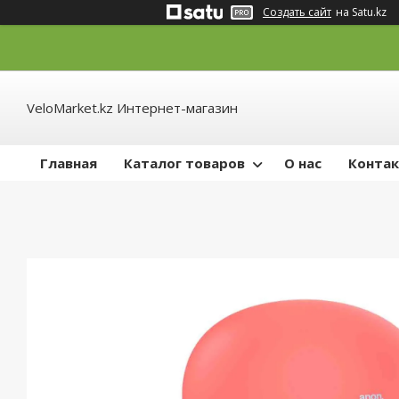
Создать сайт
на Satu.kz
VeloMarket.kz Интернет-магазин
Главная
Каталог товаров
О нас
Конта