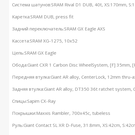
Система шатунов:SRAM Rival D1 DUB, 40t, XS:170mm, S
Каретка:SRAM DUB, press fit
Задний переключатель:SRAM GX Eagle AXS
Кассета:SRAM XG-1275, 10x52
Цепь:SRAM GX Eagle
Обода:Giant CXR 1 Carbon Disc WheelSystem, [F] 35mm, 
Передняя втулка:Giant AR alloy, CenterLock, 12mm thru-a
Задняя втулка:Giant AR alloy, DT350 36t ratchet system,
Спицы:Sapim CX-Ray
Покрышки:Maxxis Rambler, 700x45c, tubeless
Руль:Giant Contact SL XR D-Fuse, 31.8mm, XS:42cm, S:42