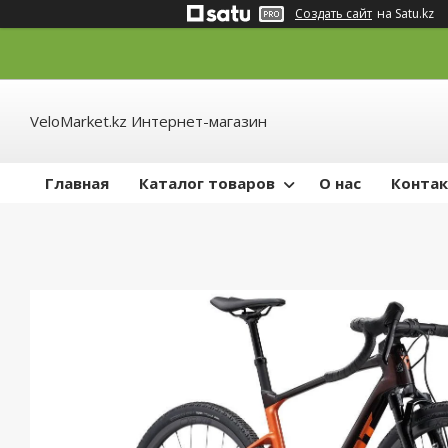
Создать сайт
на Satu.kz
VeloMarket.kz Интернет-магазин
Главная
Каталог товаров
О нас
Конта