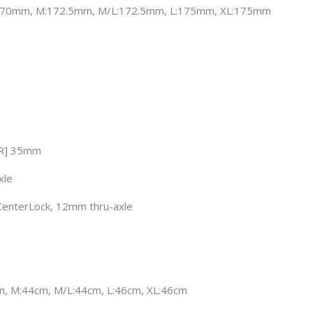
:170mm, M:172.5mm, M/L:172.5mm, L:175mm, XL:175mm
[R] 35mm
xle
 CenterLock, 12mm thru-axle
cm, M:44cm, M/L:44cm, L:46cm, XL:46cm