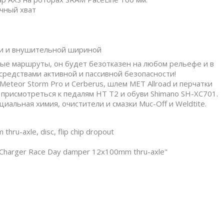
ичный хват
ми и внушительной шириной
ые маршруты, он будет безотказен на любом рельефе и в
средствами активной и пассивной безопасности!
eteor Storm Pro и Cerberus, шлем MET Allroad и перчатки
 присмотреться к педалям HT T2 и обуви Shimano SH-XC701.
иальная химия, очистители и смазки Muc-Off и Weldtite.
u-axle, disc, flip chip dropout
 Charger Race Day damper 12x100mm thru-axle"