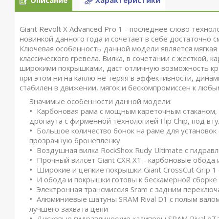
Описание
Характеристики
Giant Revolt X Advanced Pro 1 - последнее слово технол
новинкой данного года и сочетает в себе достаточно 
Ключевая особенность данной модели является мягкая 
классического гревела. Вилка, в сочетании с жесткой,
широкими покрышками, даст отличную возможность кр
при этом ни на каплю не теряя в эффективности, динам
стабилен в движении, мягок и бескомпромиссен к люб
Значимые особенности данной модели:
Карбоновая рама с мощным кареточным стаканом,
дропаута с фирменной технологией Flip Chip, под вт
Большое количество бонок на раме для установок 
прозрачную бронепленку
Воздушная вилка RockShox Rudy Ultimate с гидрав
Прочный вилсет Giant CXR X1 - карбоновые обод
Широкие и цепкие покрышки Giant CrossCut Grip 
И обода и покрышки готовы к бескамерной сборке
Электронная трансмиссия Sram с задним переключа
Алюминиевые шатуны SRAM Rival D1 с полым валом
лучшего захвата цепи
Дисковые гидравлические калиперы SRAM Rival eTa