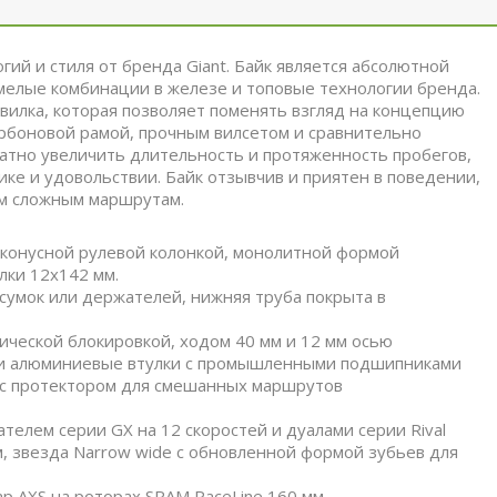
огий и стиля от бренда Giant. Байк является абсолютной
смелые комбинации в железе и топовые технологии бренда.
вилка, которая позволяет поменять взгляд на концепцию
 карбоновой рамой, прочным вилсетом и сравнительно
атно увеличить длительность и протяженность пробегов,
ике и удовольствии. Байк отзывчив и приятен в поведении,
ым сложным маршрутам.
 конусной рулевой колонкой, монолитной формой
улки 12х142 мм.
сумок или держателей, нижняя труба покрыта в
лической блокировкой, ходом 40 мм и 12 мм осью
а и алюминиевые втулки с промышленными подшипниками
1 с протектором для смешанных маршрутов
телем серии GX на 12 скоростей и дуалами серии Rival
, звезда Narrow wide с обновленной формой зубьев для
p AXS на роторах SRAM PaceLine 160 мм.