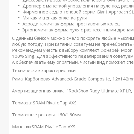
Дроппер с манеткой управления на руле под разл
Фирменное седло топовой серии Giant Approach SL
Мягкая и цепкая оплетка руля
Аэродинамичная форма проставочных колец
Эргономичная форма руля с разнесенными дропа
С данным байком можно смело покорять любые мыслим
любую погоду. При катании советуем не пренебрегать 
Рекомендуем учесть к выбору комплект фонарей Moon M
100% Sling. Для эффективного педалирования советуем
А обеспечивать ему опрятный, чистый вид поможет спец
Технические характеристики:
Рама: Карбоновая Advanced-Grade Composite, 12x142mm thr
Амортизационная вилка: "RockShox Rudy Ultimate XPLR,
Тормоза: SRAM Rival eTap AXS
Тормозные роторы: 160/160мм.
Манетки:SRAM Rival eTap AXS