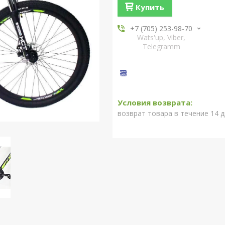
Купить
+7 (705) 253-98-70
Wats'up, Viber,
Telegramm
возврат товара в течение 14 