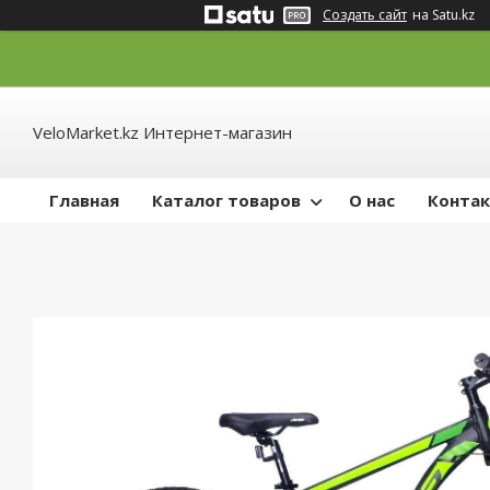
Создать сайт
на Satu.kz
VeloMarket.kz Интернет-магазин
Главная
Каталог товаров
О нас
Конта