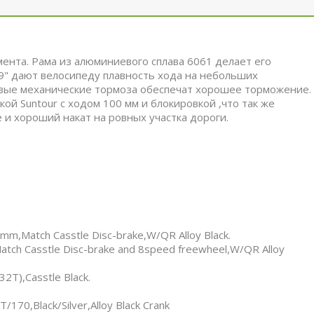
ента. Рама из алюминиевого сплава 6061 делает его
9" дают велосипеду плавность хода на небольших
овые механические тормоза обеспечат хорошее торможение.
й Suntour с ходом 100 мм и блокировкой ,что так же
и хороший накат на ровных участка дороги.
tch Casstle Disc-brake,W/QR Alloy Black.
asstle Disc-brake and 8speed freewheel,W/QR Alloy
),Casstle Black.
,Black/Silver,Alloy Black Crank