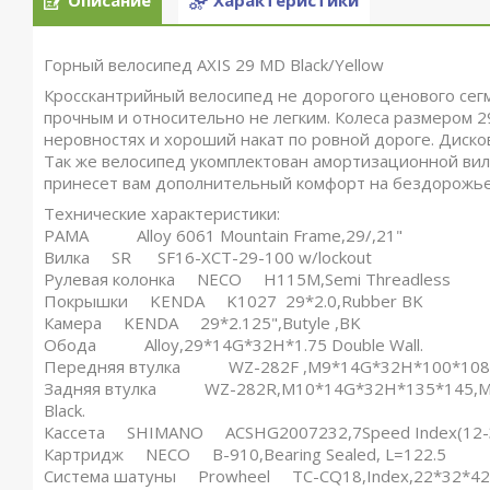
Описание
Характеристики
Горный велосипед AXIS 29 MD Black/Yellow
Кросскантрийный велосипед не дорогого ценового сегм
прочным и относительно не легким. Колеса размером 2
неровностях и хороший накат по ровной дороге. Диск
Так же велосипед укомплектован амортизационной вилко
принесет вам дополнительный комфорт на бездорожье 
Технические характеристики:
РАМА Alloy 6061 Mountain Frame,29/,21"
Вилка SR SF16-XCT-29-100 w/lockout
Рулевая колонка NECO H115M,Semi Threadless
Покрышки KENDA K1027 29*2.0,Rubber BK
Камера KENDA 29*2.125",Butyle ,BK
Обода Alloy,29*14G*32H*1.75 Double Wall.
Передняя втулка WZ-282F ,M9*14G*32H*100*108mm,Ma
Задняя втулка WZ-282R,M10*14G*32H*135*145,Match C
Black.
Кассета SHIMANO ACSHG2007232,7Speed Index(12-32T
Картридж NECO B-910,Bearing Sealed, L=122.5
Система шатуны Prowheel TC-CQ18,Index,22*32*42T/170