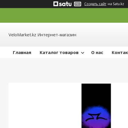
Создать сайт
на Satu.kz
VeloMarket.kz Интернет-магазин
Главная
Каталог товаров
О нас
Конта