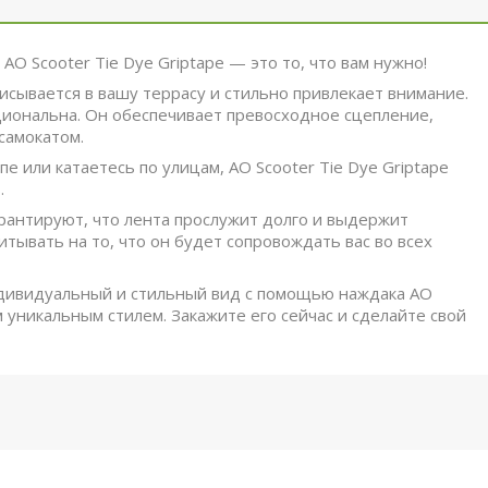
O Scooter Tie Dye Griptape — это то, что вам нужно!
писывается в вашу террасу и стильно привлекает внимание.
циональна. Он обеспечивает превосходное сцепление,
самокатом.
е или катаетесь по улицам, AO Scooter Tie Dye Griptape
.
рантируют, что лента прослужит долго и выдержит
тывать на то, что он будет сопровождать вас во всех
ндивидуальный и стильный вид с помощью наждака AO
м уникальным стилем. Закажите его сейчас и сделайте свой