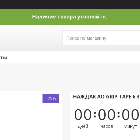
Наличие товара уточняйте.
кты
НАЖДАК AO GRIP TAPE 6.3"
–25%
0
0
0
0
0
0
Дней
Часов
Минут