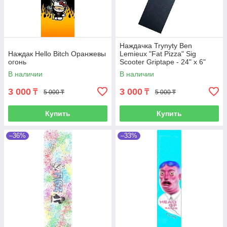
Наждачка Trynyty Ben
Наждак Hello Bitch Оранжевы
Lemieux "Fat Pizza" Sig
огонь
Scooter Griptape - 24" x 6"
В наличии
В наличии
3 000
3 000
₸
₸
5 000 ₸
5 000 ₸
Купить
Купить
–36%
–33%