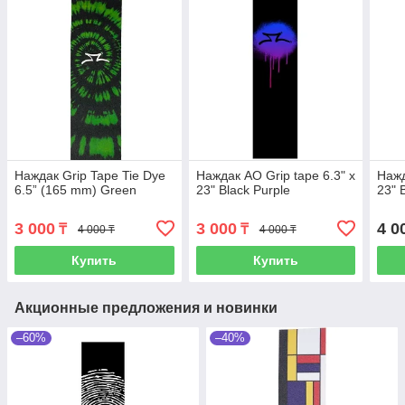
Наждак Grip Tape Tie Dye
Наждак AO Grip tape 6.3" x
Нажд
6.5” (165 mm) Green
23" Black Purple
23" 
3 000
3 000
4 0
₸
₸
4 000 ₸
4 000 ₸
Купить
Купить
Акционные предложения и новинки
–60%
–40%